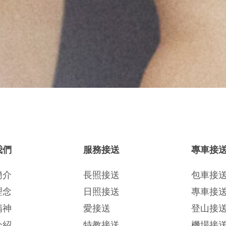
我們
服務接送
專車接
簡介
長照接送
包車接
理念
日照接送
專車接
精神
愛接送
登山接
介紹
特教接送
機場接