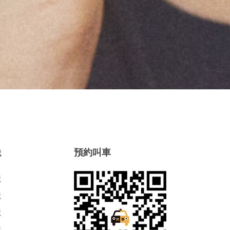
送
預約叫車
送
送
送
送