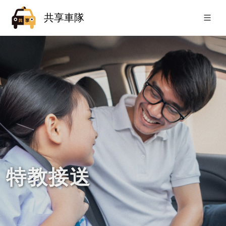
共享車隊
特教接送