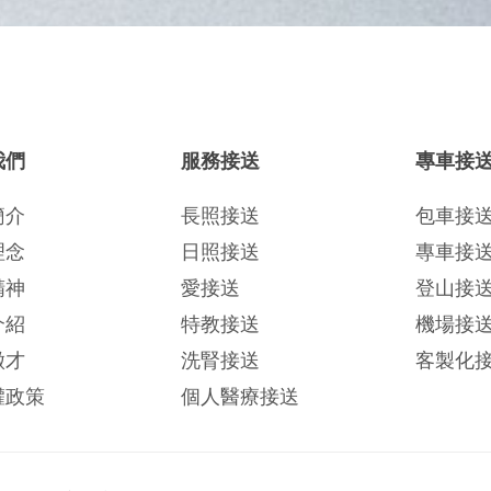
我們
服務接送
專車接
簡介
長照接送
包車接
理念
日照接送
專車接
精神
愛接送
登山接
介紹
特教接送
機場接
徵才
洗腎接送
客製化
權政策
個人醫療接送