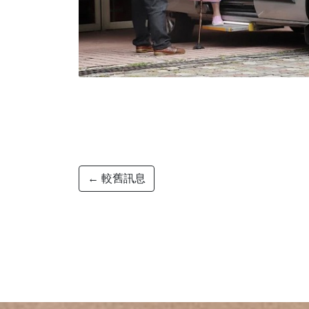
← 較舊訊息