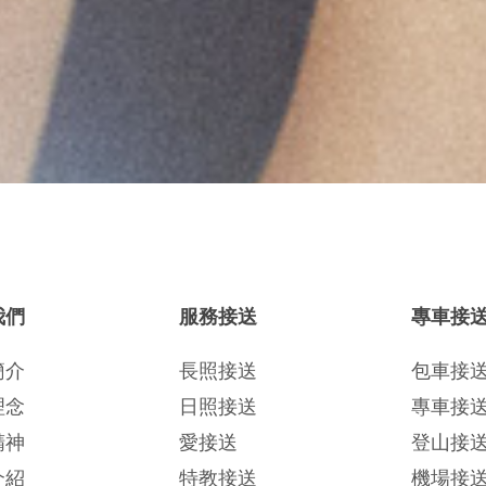
我們
服務接送
專車接
簡介
長照接送
包車接
理念
日照接送
專車接
精神
愛接送
登山接
介紹
特教接送
機場接