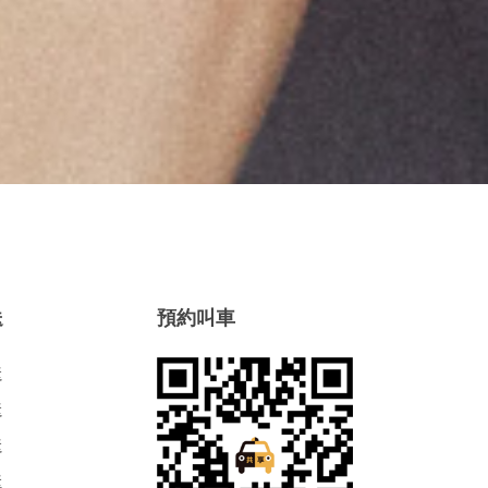
送
預約叫車
送
送
送
送